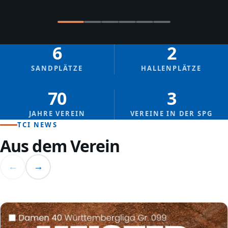
6
2
SANDPLÄTZE
HALLENPLÄTZE
70
3
JAHRE VEREIN
VEREINE IN DER SPG
TCI NEWS
Aus dem Verein
←
→