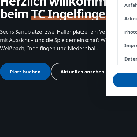
Herzlich willkommen
Anfa
beim
TC Ingelfingen
Arbe
Sechs Sandplätze, zwei Hallenplätze, ein Vereinsheim
Phot
mit Aussicht – und die Spielgemeinschaft WIN aus
Impr
Weißbach, Ingelfingen und Niedernhall.
Date
Platz buchen
Aktuelles ansehen