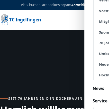
Verei
Platz buchen
Facebook
Instagram
Anmelden
Vors
TC Ingelfingen
Mitg
Spon
70 Ja
Umba
Neue
Hoch
News
SEIT 70 JAHREN IN DEN KOCHERAUEN
Service