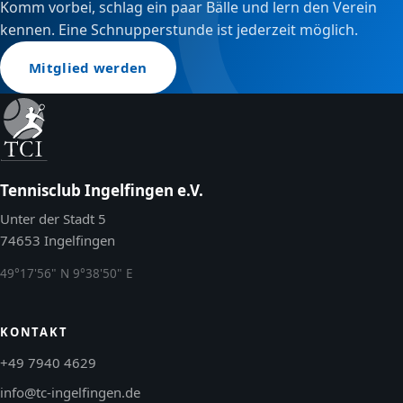
Komm vorbei, schlag ein paar Bälle und lern den Verein
kennen. Eine Schnupperstunde ist jederzeit möglich.
Mitglied werden
Tennisclub Ingelfingen e.V.
Unter der Stadt 5
74653 Ingelfingen
49°17'56" N 9°38'50" E
KONTAKT
+49 7940 4629
info@tc-ingelfingen.de