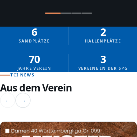
6
2
SANDPLÄTZE
HALLENPLÄTZE
70
3
JAHRE VEREIN
VEREINE IN DER SPG
TCI NEWS
Aus dem Verein
←
→