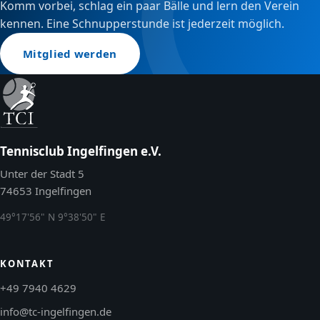
Komm vorbei, schlag ein paar Bälle und lern den Verein
kennen. Eine Schnupperstunde ist jederzeit möglich.
Mitglied werden
Tennisclub Ingelfingen e.V.
Unter der Stadt 5
74653 Ingelfingen
49°17'56" N 9°38'50" E
KONTAKT
+49 7940 4629
info@tc-ingelfingen.de