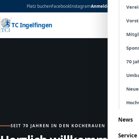
Platz buchen
Facebook
Instagram
Anmelden
Verei
Vors
TC Ingelfingen
Mitg
Spon
70 Ja
Umba
Neue
Hoch
News
SEIT 70 JAHREN IN DEN KOCHERAUEN
Service