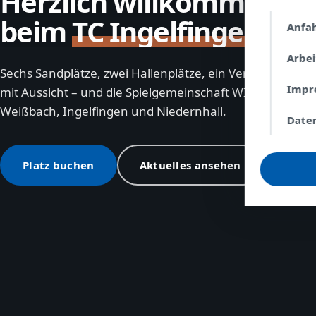
Herzlich willkommen
beim
TC Ingelfingen
Anfa
Arbe
Sechs Sandplätze, zwei Hallenplätze, ein Vereinsheim
Impr
mit Aussicht – und die Spielgemeinschaft WIN aus
Weißbach, Ingelfingen und Niedernhall.
Date
Platz buchen
Aktuelles ansehen