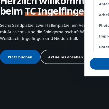
Herzlich willkommen
Anfa
beim
TC Ingelfingen
Arbe
Sechs Sandplätze, zwei Hallenplätze, ein Vereinsheim
Phot
mit Aussicht – und die Spielgemeinschaft WIN aus
Impr
Weißbach, Ingelfingen und Niedernhall.
Date
Platz buchen
Aktuelles ansehen