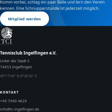
Komm vorbei, schlag ein paar Bälle und lern den Verein
kennen. Eine Schnupperstunde ist jederzeit möglich.
Mitglied werden
Tennisclub Ingelfingen e.V.
Unter der Stadt 5
74653 Ingelfingen
49°17'56" N 9°38'50" E
KONTAKT
+49 7940 4629
info@tc-ingelfingen.de