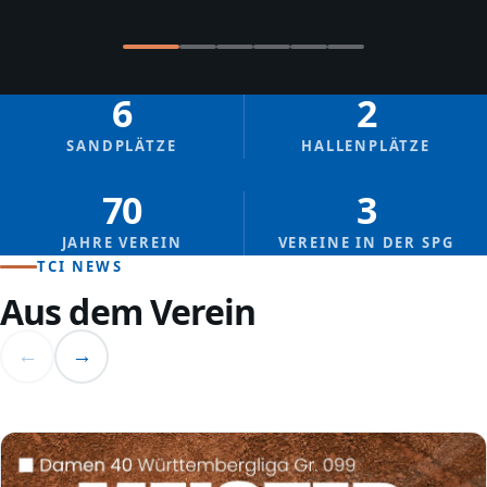
6
2
SANDPLÄTZE
HALLENPLÄTZE
70
3
JAHRE VEREIN
VEREINE IN DER SPG
TCI NEWS
Aus dem Verein
←
→