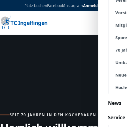
Verei
Platz buchen
Facebook
Instagram
Anmelden
Vors
TC Ingelfingen
Mitg
Spon
70 Ja
Umba
Neue
Hoch
News
SEIT 70 JAHREN IN DEN KOCHERAUEN
Service