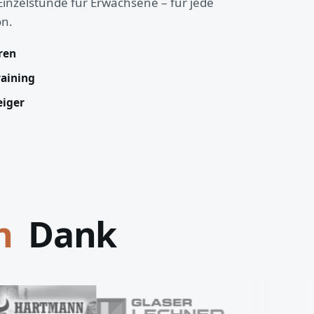
Einzelstunde für Erwachsene – für jede
on.
hren
raining
eiger
Dank