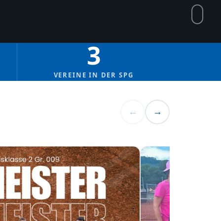
3
VEREINE IN DER SPG
←
→