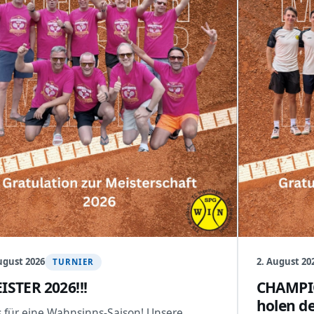
ugust 2026
2. August 20
TURNIER
ISTER 2026!!!
CHAMPIO
holen de
 für eine Wahnsinns-Saison! Unsere