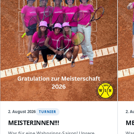
2. August 2026
2. A
TURNIER
MEISTERINNEN!!!
ME
Was für eine Wahnsinns-Saison! Unsere
Was