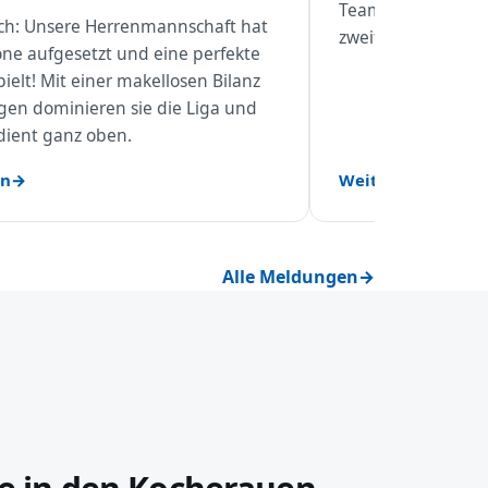
Teams die Meister
lich: Unsere Herrenmannschaft hat
zweiten Mal in Fol
one aufgesetzt und eine perfekte
ielt! Mit einer makellosen Bilanz
egen dominieren sie die Liga und
dient ganz oben.
en
Weiterlesen
Alle Meldungen