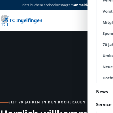
Verei
Platz buchen
Facebook
Instagram
Anmelden
Vors
TC Ingelfingen
Mitg
Spon
70 Ja
Umba
Neue
Hoch
News
SEIT 70 JAHREN IN DEN KOCHERAUEN
Service