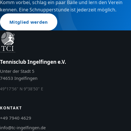
Komm vorbei, schlag ein paar Bälle und lern den Verein
kennen. Eine Schnupperstunde ist jederzeit möglich.
Mitglied werden
Tennisclub Ingelfingen e.V.
Unter der Stadt 5
74653 Ingelfingen
49°17'56" N 9°38'50" E
KONTAKT
+49 7940 4629
info@tc-ingelfingen.de