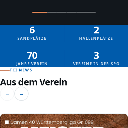
6
2
SANDPLÄTZE
HALLENPLÄTZE
70
3
JAHRE VEREIN
VEREINE IN DER SPG
TCI NEWS
Aus dem Verein
←
→