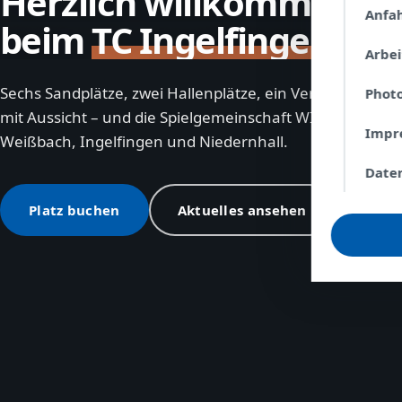
Herzlich willkommen
Anfa
beim
TC Ingelfingen
Arbe
Sechs Sandplätze, zwei Hallenplätze, ein Vereinsheim
Phot
mit Aussicht – und die Spielgemeinschaft WIN aus
Impr
Weißbach, Ingelfingen und Niedernhall.
Date
Platz buchen
Aktuelles ansehen